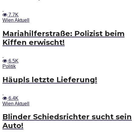
7.7K
Wien Aktuell
Mariahilferstraße: Polizist beim
Kiffen erwischt!
6.5K
Politik
Häupls letzte Lieferung!
6.4K
Wien Aktuell
Blinder Schiedsrichter sucht sein
Auto!