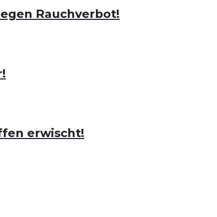
 gegen Rauchverbot!
!
ffen erwischt!