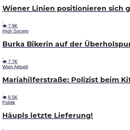
Wiener Linien positionieren sich
7.9K
High Society
Burka Bikerin auf der Überholspur
7.7K
Wien Aktuell
Mariahilferstraße: Polizist beim Ki
6.5K
Politik
Häupls letzte Lieferung!